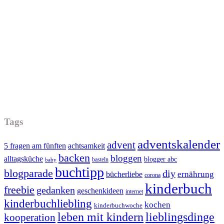
Tags
adventskalender
advent
5 fragen am fünften
achtsamkeit
backen
bloggen
alltagsküche
blogger abc
basteln
baby
buchtipp
blogparade
diy
ernährung
bücherliebe
corona
kinderbuch
freebie
gedanken
geschenkideen
internet
kinderbuchliebling
kochen
kinderbuchwoche
leben mit kindern
lieblingsdinge
kooperation