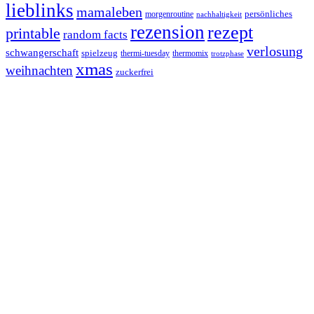
lieblinks
mamaleben
persönliches
morgenroutine
nachhaltigkeit
rezension
rezept
printable
random facts
verlosung
schwangerschaft
spielzeug
thermi-tuesday
thermomix
trotzphase
xmas
weihnachten
zuckerfrei
Footer