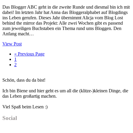
Das Blogger ABC geht in die zweite Runde und diesmal bin ich mit
dabei! Im letzten Jahr hat Anna das Bloggeralphabet auf Blogdings
ins Leben gerufen. Dieses Jahr übernimmt Alicja vom Blog Lost
behind the mirror das Projekt: Alle zwei Wochen gibt es passend
zum jeweiligen Buchstaben ein Thema rund ums Bloggen. Den
Anfang macht…
View Post
Go
«
Previous Page
Seite
to
1
Seite
2
Haupt-
Schön, dass du da bist!
Sidebar
Ich bin Biene und hier geht es um all die (klitze-)kleinen Dinge, die
das Leben großartig machen.
Viel Spaß beim Lesen :)
Social