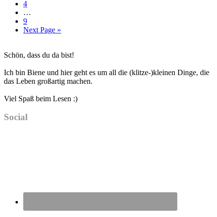
Seite
4
Interim
…
pages
Seite
9
omitted
Go
Next Page »
to
Haupt-
Schön, dass du da bist!
Sidebar
Ich bin Biene und hier geht es um all die (klitze-)kleinen Dinge, die
das Leben großartig machen.
Viel Spaß beim Lesen :)
Social