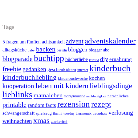
Tags
adventskalender
advent
5 fragen am fünften
achtsamkeit
backen
bloggen
alltagsküche
blogger abc
basteln
baby
buchtipp
blogparade
diy
ernährung
bücherliebe
corona
kinderbuch
freebie
gedanken
geschenkideen
internet
kinderbuchliebling
kochen
kinderbuchwoche
leben mit kindern
lieblingsdinge
kooperation
lieblinks
mamaleben
persönliches
morgenroutine
nachhaltigkeit
rezension
rezept
printable
random facts
verlosung
schwangerschaft
spielzeug
thermi-tuesday
thermomix
trotzphase
xmas
weihnachten
zuckerfrei