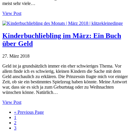
meist sehr viele…
View Post
Kinderbuchliebling im März: Ein Buch
über Geld
27. März 2018
Geld ist ja grundsätzlich immer ein eher schwieriges Thema. Vor
allem finde ich es schwierig, kleinen Kindern die Sache mit dem
Geld anschaulich zu erklären. Die Prinzessin fragte mich vor einiger
Zeit, ob sie ein bestimmtes Spielzeug haben könnte. Meine Antwort
war, dass sie es sich ja zum Geburtstag oder zu Weihnachten
wünschen könne. Natürlich…
View Post
Go
«
Previous Page
Seite
to
1
Seite
2
Seite
3