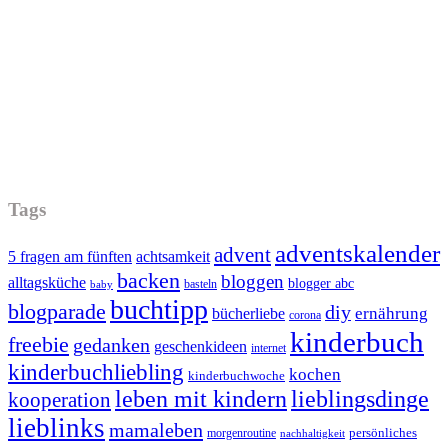
Tags
adventskalender
advent
5 fragen am fünften
achtsamkeit
backen
bloggen
alltagsküche
blogger abc
basteln
baby
buchtipp
blogparade
diy
ernährung
bücherliebe
corona
kinderbuch
freebie
gedanken
geschenkideen
internet
kinderbuchliebling
kochen
kinderbuchwoche
leben mit kindern
lieblingsdinge
kooperation
lieblinks
mamaleben
persönliches
morgenroutine
nachhaltigkeit