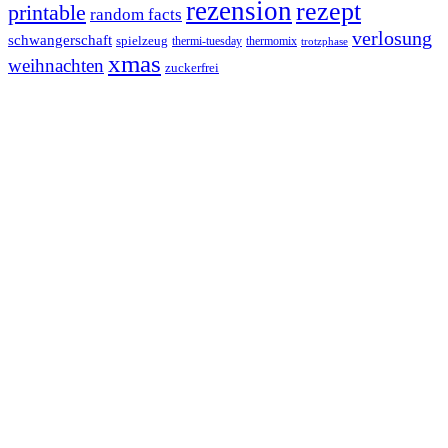
rezension
rezept
printable
random facts
verlosung
schwangerschaft
spielzeug
thermi-tuesday
thermomix
trotzphase
xmas
weihnachten
zuckerfrei
Footer