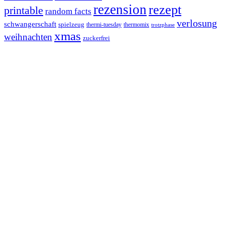
rezension
rezept
printable
random facts
verlosung
schwangerschaft
spielzeug
thermi-tuesday
thermomix
trotzphase
xmas
weihnachten
zuckerfrei
Footer