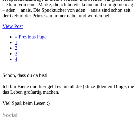
sie kam von einer Marke, die ich bereits kenne und sehr gerne mag
– aden + anais. Die Spucktücher von aden + anais sind schon seit
der Geburt der Prinzessin immer dabei und werden bei…
View Post
Go
«
Previous Page
Seite
to
1
Seite
2
Seite
3
Seite
4
Haupt-
Schön, dass du da bist!
Sidebar
Ich bin Biene und hier geht es um all die (klitze-)kleinen Dinge, die
das Leben großartig machen.
Viel Spaß beim Lesen :)
Social