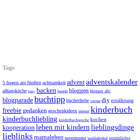
Tags
adventskalender
advent
5 fragen am fünften
achtsamkeit
backen
bloggen
alltagsküche
blogger abc
basteln
baby
buchtipp
blogparade
diy
ernährung
bücherliebe
corona
kinderbuch
freebie
gedanken
geschenkideen
internet
kinderbuchliebling
kochen
kinderbuchwoche
leben mit kindern
lieblingsdinge
kooperation
lieblinks
mamaleben
persönliches
morgenroutine
nachhaltigkeit