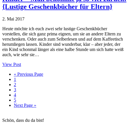
{Lustige Geschenkbücher für Eltern}
2. Mai 2017
Heute möchte ich euch zwei sehr lustige Geschenkbücher
vorstellen, die sich ganz prima eignen, um sie an andere Eltern zu
verschenken. Oder auch zum Selberlesen und auf dem Kaffeetisch
herumliegen lassen. Kinder sind wunderbar, klar – aber jeder, der
ein Kind schonmal länger als eine halbe Stunde um sich hatte weiß
auch, wie sehr sie…
View Post
Go
«
Previous Page
Seite
to
1
Seite
2
Seite
3
Seite
4
Seite
5
Go
Next Page »
to
Haupt-
Schön, dass du da bist!
Sidebar