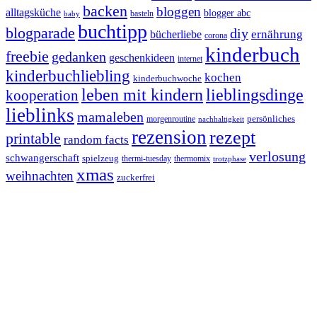
backen
bloggen
alltagsküche
blogger abc
basteln
baby
buchtipp
blogparade
diy
ernährung
bücherliebe
corona
kinderbuch
freebie
gedanken
geschenkideen
internet
kinderbuchliebling
kochen
kinderbuchwoche
leben mit kindern
lieblingsdinge
kooperation
lieblinks
mamaleben
persönliches
morgenroutine
nachhaltigkeit
rezension
rezept
printable
random facts
verlosung
schwangerschaft
spielzeug
thermi-tuesday
thermomix
trotzphase
xmas
weihnachten
zuckerfrei