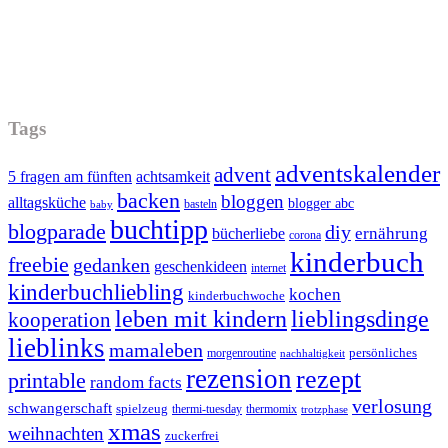
Tags
adventskalender
advent
5 fragen am fünften
achtsamkeit
backen
bloggen
alltagsküche
blogger abc
basteln
baby
buchtipp
blogparade
diy
ernährung
bücherliebe
corona
kinderbuch
freebie
gedanken
geschenkideen
internet
kinderbuchliebling
kochen
kinderbuchwoche
leben mit kindern
lieblingsdinge
kooperation
lieblinks
mamaleben
persönliches
morgenroutine
nachhaltigkeit
rezension
rezept
printable
random facts
verlosung
schwangerschaft
spielzeug
thermi-tuesday
thermomix
trotzphase
xmas
weihnachten
zuckerfrei