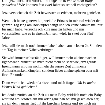
Und jetzt blicke ich zurück und frage mich:
Wo ist mein Baby
geblieben?
Wie konnten fast zwei Jahre so schnell vorbeigehen?
Jetzt versuche ich die Zeit bewusster zu erleben, mehr zu genießen.
Wenn ich heute genervt bin, weil die Prinzessin mir mal wieder den
ganzen Tag lang am Rockzipfel hängt und ich keine Minute mal nur
für mich habe, versuche ich kurz inne zu halten und mir
vorzustellen, wie es in einem Jahr sein wird; in zwei oder fünf
Jahren.
Jetzt will sie mich noch immer dabei haben; am liebsten 24 Stunden
am Tag in meiner Nähe verbringen.
Sie wird immer selbstständiger, will immer mehr alleine machen –
irgendwann braucht sie mich nicht mehr so sehr wie jetzt gerade.
Irgendwann wird sie nicht mehr die ganze Zeit um meine
Aufmerksamkeit kämpfen, sondern lieber alleine spielen oder mit
ihren Freunden.
Dann werde ich wieder da sitzen und mich fragen:
Wo ist meine
kleines Kind geblieben?
Ich denke zurück an die Zeit als mein Baby wirklich noch ein Baby
war und am liebsten auf mir oder ganz nah bei mir geschlafen hat;
als ich den ganzen Tag mit ihr kuscheln konnte und sie mich nie