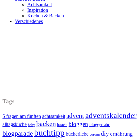
Achtsamkeit
Inspiration
Kochen & Backen
Verschiedenes
Tags
adventskalender
advent
5 fragen am fünften
achtsamkeit
backen
bloggen
alltagsküche
blogger abc
basteln
baby
buchtipp
blogparade
diy
ernährung
bücherliebe
corona