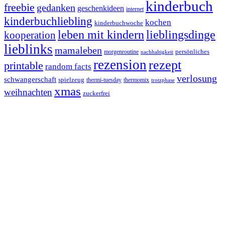
kinderbuch
freebie
gedanken
geschenkideen
internet
kinderbuchliebling
kochen
kinderbuchwoche
leben mit kindern
lieblingsdinge
kooperation
lieblinks
mamaleben
persönliches
morgenroutine
nachhaltigkeit
rezension
rezept
printable
random facts
verlosung
schwangerschaft
spielzeug
thermi-tuesday
thermomix
trotzphase
xmas
weihnachten
zuckerfrei
Footer