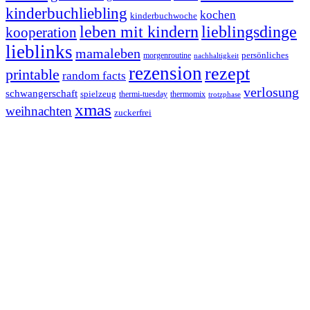
kinderbuchliebling
kochen
kinderbuchwoche
leben mit kindern
lieblingsdinge
kooperation
lieblinks
mamaleben
persönliches
morgenroutine
nachhaltigkeit
rezension
rezept
printable
random facts
verlosung
schwangerschaft
spielzeug
thermi-tuesday
thermomix
trotzphase
xmas
weihnachten
zuckerfrei
Footer