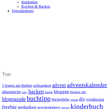
Inspiration
Kochen & Backen
Verschiedenes
Tags
adventskalender
advent
5 fragen am fünften
achtsamkeit
backen
bloggen
alltagsküche
blogger abc
basteln
baby
buchtipp
blogparade
diy
ernährung
bücherliebe
corona
kinderbuch
freebie
gedanken
geschenkideen
internet