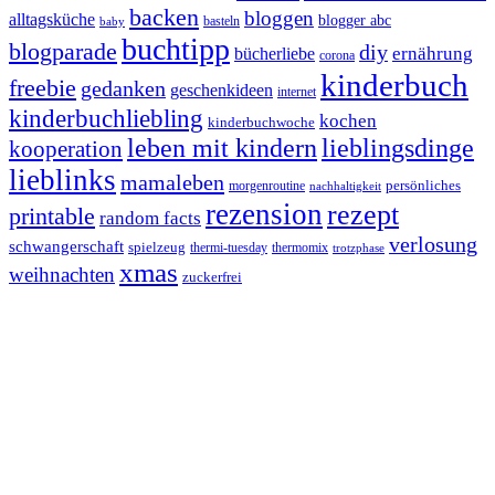
backen
bloggen
alltagsküche
blogger abc
basteln
baby
buchtipp
blogparade
diy
ernährung
bücherliebe
corona
kinderbuch
freebie
gedanken
geschenkideen
internet
kinderbuchliebling
kochen
kinderbuchwoche
leben mit kindern
lieblingsdinge
kooperation
lieblinks
mamaleben
persönliches
morgenroutine
nachhaltigkeit
rezension
rezept
printable
random facts
verlosung
schwangerschaft
spielzeug
thermi-tuesday
thermomix
trotzphase
xmas
weihnachten
zuckerfrei