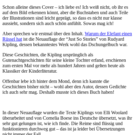
Schon alleine dieses Cover – ich liebe es! Ich weiß nicht, ob ihr es
auf dem Bild erkennen könnt, aber die Buchstaben und auch Teile
der Illustrationen sind leicht geprägt, so dass es nicht nur klasse
aussieht, sondern sich auch schön anfühlt. Sowas mag ich!
Aber sprechen wir erstmal über den Inhalt.
Warum der Elefant einen
Rüssel hat
ist die Neuauflage der “Just So Stories” von Rudyard
Kipling, dessen bekanntestes Werk wohl das Dschungelbuch war.
Diese Geschichten, die Kipling ursprünglich als
Gutenachtgeschichten für seine kleine Tochter erfand, erschienen
zum ersten Mal vor mehr als hundert Jahren und gelten heute als
Klassiker der Kinderliteratur.
Offenbar lebe ich hinter dem Mond, denn ich kannte die
Geschichten bisher nicht – wohl aber den Autor, dessen Gedichte
ich auch sehr mag. Deshalb musste ich dieses Buch haben!
In dieser Neuauflage wurden die Texte Kiplings von Elli Woolard
überarbeitet und von Cornelia Boese ins Deutsche übersetzt, was ihr
sehr gut gelungen ist, wie ich finde. Die Reime sind flüssig und
funktionieren durchweg gut – das ist ja leider bei Übersetzungen
nicht immer der Fall.