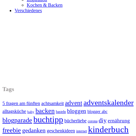
Kochen & Backen
Verschiedenes
Tags
adventskalender
advent
5 fragen am fünften
achtsamkeit
backen
bloggen
alltagsküche
blogger abc
basteln
baby
buchtipp
blogparade
diy
ernährung
bücherliebe
corona
kinderbuch
freebie
gedanken
geschenkideen
internet