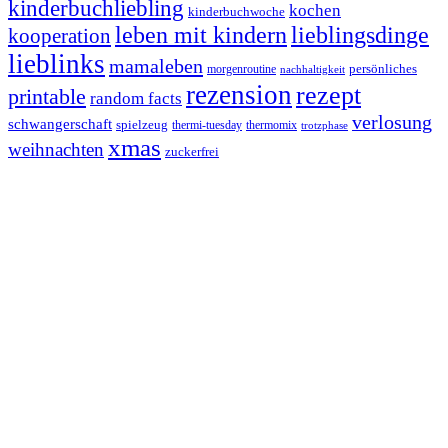
kinderbuchliebling
kochen
kinderbuchwoche
leben mit kindern
lieblingsdinge
kooperation
lieblinks
mamaleben
persönliches
morgenroutine
nachhaltigkeit
rezension
rezept
printable
random facts
verlosung
schwangerschaft
spielzeug
thermi-tuesday
thermomix
trotzphase
xmas
weihnachten
zuckerfrei
Footer