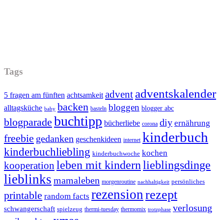
Tags
adventskalender
advent
5 fragen am fünften
achtsamkeit
backen
bloggen
alltagsküche
blogger abc
basteln
baby
buchtipp
blogparade
diy
ernährung
bücherliebe
corona
kinderbuch
freebie
gedanken
geschenkideen
internet
kinderbuchliebling
kochen
kinderbuchwoche
leben mit kindern
lieblingsdinge
kooperation
lieblinks
mamaleben
persönliches
morgenroutine
nachhaltigkeit
rezension
rezept
printable
random facts
verlosung
schwangerschaft
spielzeug
thermi-tuesday
thermomix
trotzphase