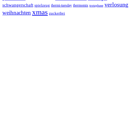
verlosung
schwangerschaft
spielzeug
thermi-tuesday
thermomix
trotzphase
xmas
weihnachten
zuckerfrei
Footer