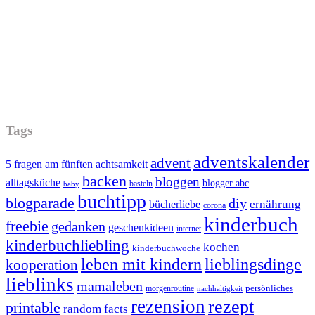
Tags
adventskalender
advent
5 fragen am fünften
achtsamkeit
backen
bloggen
alltagsküche
blogger abc
basteln
baby
buchtipp
blogparade
diy
ernährung
bücherliebe
corona
kinderbuch
freebie
gedanken
geschenkideen
internet
kinderbuchliebling
kochen
kinderbuchwoche
leben mit kindern
lieblingsdinge
kooperation
lieblinks
mamaleben
persönliches
morgenroutine
nachhaltigkeit
rezension
rezept
printable
random facts