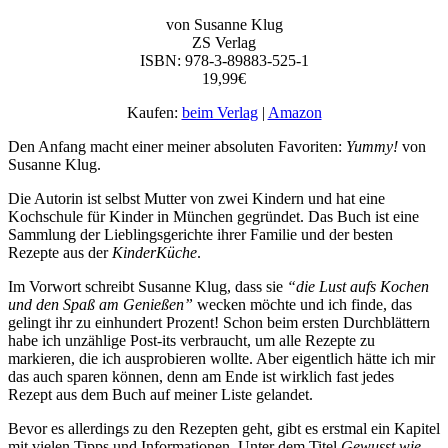
von Susanne Klug
ZS Verlag
ISBN: 978-3-89883-525-1
19,99€
Kaufen:
beim Verlag
|
Amazon
Den Anfang macht einer meiner absoluten Favoriten:
Yummy!
von
Susanne Klug.
Die Autorin ist selbst Mutter von zwei Kindern und hat eine
Kochschule für Kinder in München gegründet. Das Buch ist eine
Sammlung der Lieblingsgerichte ihrer Familie und der besten
Rezepte aus der
KinderKüche
.
Im Vorwort schreibt Susanne Klug, dass sie
“die Lust aufs Kochen
und den Spaß am Genießen”
wecken möchte und ich finde, das
gelingt ihr zu einhundert Prozent! Schon beim ersten Durchblättern
habe ich unzählige Post-its verbraucht, um alle Rezepte zu
markieren, die ich ausprobieren wollte. Aber eigentlich hätte ich mir
das auch sparen können, denn am Ende ist wirklich fast jedes
Rezept aus dem Buch auf meiner Liste gelandet.
Bevor es allerdings zu den Rezepten geht, gibt es erstmal ein Kapitel
mit vielen Tipps und Informationen. Unter dem Titel
Gewusst wie