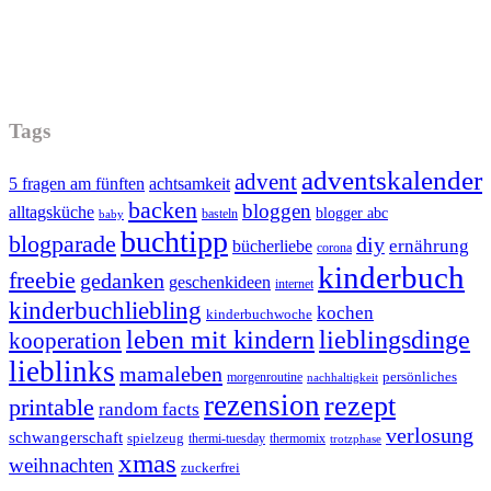
Tags
adventskalender
advent
5 fragen am fünften
achtsamkeit
backen
bloggen
alltagsküche
blogger abc
basteln
baby
buchtipp
blogparade
diy
ernährung
bücherliebe
corona
kinderbuch
freebie
gedanken
geschenkideen
internet
kinderbuchliebling
kochen
kinderbuchwoche
leben mit kindern
lieblingsdinge
kooperation
lieblinks
mamaleben
persönliches
morgenroutine
nachhaltigkeit
rezension
rezept
printable
random facts
verlosung
schwangerschaft
spielzeug
thermi-tuesday
thermomix
trotzphase
xmas
weihnachten
zuckerfrei