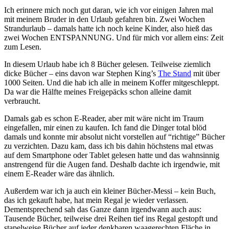
Ich erinnere mich noch gut daran, wie ich vor einigen Jahren mal
mit meinem Bruder in den Urlaub gefahren bin. Zwei Wochen
Strandurlaub – damals hatte ich noch keine Kinder, also hieß das
zwei Wochen ENTSPANNUNG. Und für mich vor allem eins: Zeit
zum Lesen.
In diesem Urlaub habe ich 8 Bücher gelesen. Teilweise ziemlich
dicke Bücher – eins davon war Stephen King’s
The Stand
mit über
1000 Seiten. Und die hab ich alle in meinem Koffer mitgeschleppt.
Da war die Hälfte meines Freigepäcks schon alleine damit
verbraucht.
Damals gab es schon E-Reader, aber mit wäre nicht im Traum
eingefallen, mir einen zu kaufen. Ich fand die Dinger total blöd
damals und konnte mir absolut nicht vorstellen auf “richtige” Bücher
zu verzichten. Dazu kam, dass ich bis dahin höchstens mal etwas
auf dem Smartphone oder Tablet gelesen hatte und das wahnsinnig
anstrengend für die Augen fand. Deshalb dachte ich irgendwie, mit
einem E-Reader wäre das ähnlich.
Außerdem war ich ja auch ein kleiner Bücher-Messi – kein Buch,
das ich gekauft habe, hat mein Regal je wieder verlassen.
Dementsprechend sah das Ganze dann irgendwann auch aus:
Tausende Bücher, teilweise drei Reihen tief ins Regal gestopft und
stapelweise Bücher auf jeder denkbaren waagerechten Fläche in