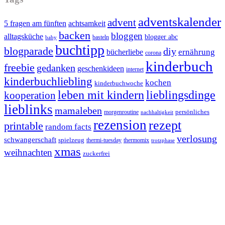
adventskalender
advent
5 fragen am fünften
achtsamkeit
backen
bloggen
alltagsküche
blogger abc
basteln
baby
buchtipp
blogparade
diy
ernährung
bücherliebe
corona
kinderbuch
freebie
gedanken
geschenkideen
internet
kinderbuchliebling
kochen
kinderbuchwoche
leben mit kindern
lieblingsdinge
kooperation
lieblinks
mamaleben
persönliches
morgenroutine
nachhaltigkeit
rezension
rezept
printable
random facts
verlosung
schwangerschaft
spielzeug
thermi-tuesday
thermomix
trotzphase
xmas
weihnachten
zuckerfrei