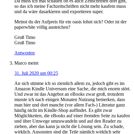
Da muss ich mal schauen ob es auch Zeitschriften dort gibt,
so das ich meine Fachzeitschriften nicht mehr kaufem muss
und da wäre dasarkieren und exportieren super.
Meinst du der Aufpreis für ein oasis lohnt sich? Oder ist der
paperwhite völlig austeichen?
Gruß Timo
Gruß Timo
Antworten
Marco
meint
31. Juli 2020 um 00:25
An sich stimme ich so ziemlich allem zu, jedoch gibt es im
Amazon Kindle Universum eine Sache, die mich enorm stört.
Und zwar ist das Angebot an eBooks zwar groß, trotzdem
musste ich nach einigen Monaten Nutzung bemerken, dass
man hier und dort manche (vor allem Fach-) Literatur ganz
häufig nicht im Kindle-Shop auffindet. Es gibt zwar
Möglichkeiten, die eBooks auf einer fremden Seite zu kaufen
und über Umwege umzuwandeln und auf den Reader zu
ziehen, aber das kann ja nicht die Lösung sein. Zu schade,
wirklich. Ansonsten sind die Teile nämlich wirklich sehr