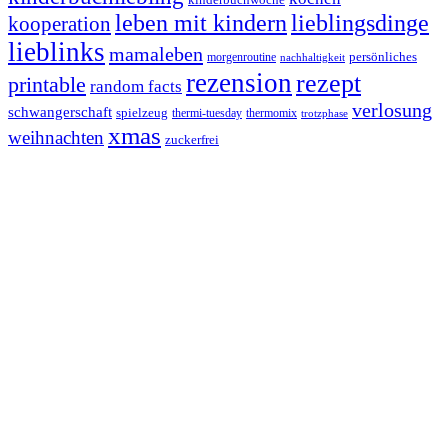
leben mit kindern
lieblingsdinge
kooperation
lieblinks
mamaleben
persönliches
morgenroutine
nachhaltigkeit
rezension
rezept
printable
random facts
verlosung
schwangerschaft
spielzeug
thermi-tuesday
thermomix
trotzphase
xmas
weihnachten
zuckerfrei
Footer