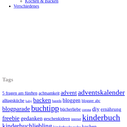
Kochen & Backen
Verschiedenes
Tags
adventskalender
advent
5 fragen am fünften
achtsamkeit
backen
bloggen
alltagsküche
blogger abc
basteln
baby
buchtipp
blogparade
diy
ernährung
bücherliebe
corona
kinderbuch
freebie
gedanken
geschenkideen
internet
kinderbuchliebling
kochen
kinderbuchwoche