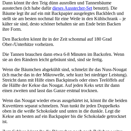
Dann könnt ihr den Teig dünn ausrollen und Tannenbäume
ausstechen (ich habe dafür
dieses Ausstecher-Set
benutzt). Die
Bäume legt ihr auf ein mit Backpapier ausgelegtes Backblech und
stellt sie am besten nochmal für eine Weile in den Kühlschrank – je
kälter sie sind, desto schöner behalten sie am Ende beim Backen
ihre Form.
Den Backofen könnt ihr in der Zeit schonmal auf 180 Grad
Ober-/Unterhitze vorheizen.
Die Tannen brauchen dann etwa 6-8 Minuten im Backofen. Wenn
sie an den Rändern leicht gebräunt sind, sind sie fertig.
Wenn die Bäumchen abgekühlt sind, schmelzt ihr das Nuss-Nougat
(ich mache das in der Mikrowelle, sehr kurz bei niedriger Leistung).
Streicht dann mit Hilfe eines Backpinsels oder eines Teelöffels auf
die Hälfte der Kekse das Nougat. Auf jeden Keks setzt ihr dann
einen zweiten und lasst das Ganze erstmal trocknen.
Wenn das Nougat wieder etwas ausgehärtet ist, könnt ihr die beiden
Kuvertüren separat schmelzen. Nun tunkt ihr jeden Doppelkeks
oben in die weiße Schokolade und unten in die dunkle. Legt die
Kekse am besten auf ein Backpapier bis die Schokolade getrocknet
ist.