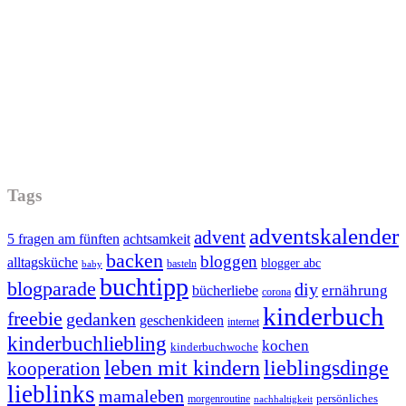
Tags
adventskalender
advent
5 fragen am fünften
achtsamkeit
backen
bloggen
alltagsküche
blogger abc
basteln
baby
buchtipp
blogparade
diy
ernährung
bücherliebe
corona
kinderbuch
freebie
gedanken
geschenkideen
internet
kinderbuchliebling
kochen
kinderbuchwoche
leben mit kindern
lieblingsdinge
kooperation
lieblinks
mamaleben
persönliches
morgenroutine
nachhaltigkeit