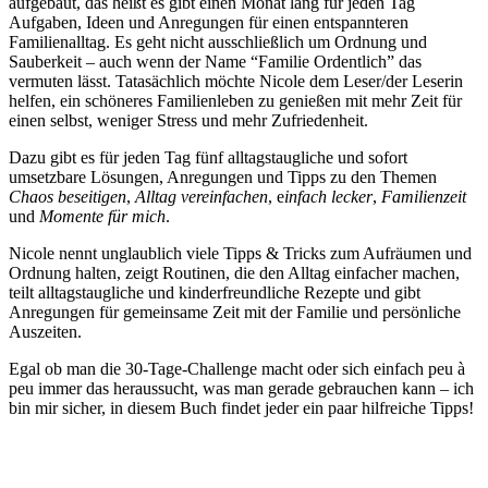
aufgebaut, das heißt es gibt einen Monat lang für jeden Tag
Aufgaben, Ideen und Anregungen für einen entspannteren
Familienalltag. Es geht nicht ausschließlich um Ordnung und
Sauberkeit – auch wenn der Name “Familie Ordentlich” das
vermuten lässt. Tatasächlich möchte Nicole dem Leser/der Leserin
helfen, ein schöneres Familienleben zu genießen mit mehr Zeit für
einen selbst, weniger Stress und mehr Zufriedenheit.
Dazu gibt es für jeden Tag fünf alltagstaugliche und sofort
umsetzbare Lösungen, Anregungen und Tipps zu den Themen
Chaos beseitigen
,
Alltag vereinfachen
, e
infach lecker
,
Familienzeit
und
Momente für mich
.
Nicole nennt unglaublich viele Tipps & Tricks zum Aufräumen und
Ordnung halten, zeigt Routinen, die den Alltag einfacher machen,
teilt alltagstaugliche und kinderfreundliche Rezepte und gibt
Anregungen für gemeinsame Zeit mit der Familie und persönliche
Auszeiten.
Egal ob man die 30-Tage-Challenge macht oder sich einfach peu à
peu immer das heraussucht, was man gerade gebrauchen kann – ich
bin mir sicher, in diesem Buch findet jeder ein paar hilfreiche Tipps!