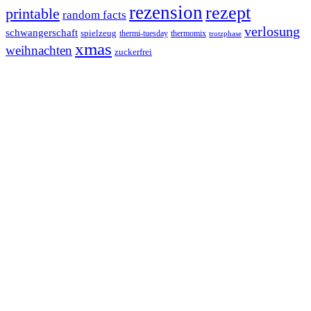
rezension
rezept
printable
random facts
verlosung
schwangerschaft
spielzeug
thermi-tuesday
thermomix
trotzphase
xmas
weihnachten
zuckerfrei
Footer