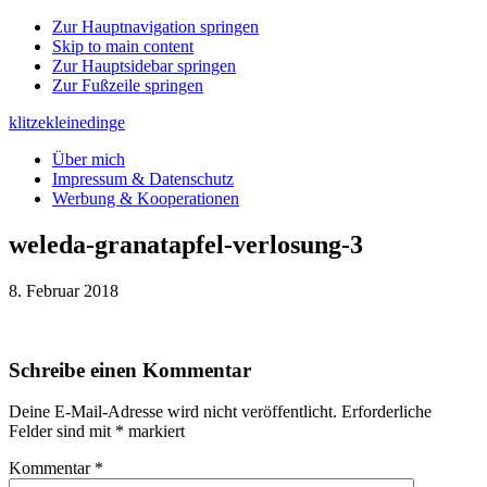
Zur Hauptnavigation springen
Skip to main content
Zur Hauptsidebar springen
Zur Fußzeile springen
klitzekleinedinge
Über mich
Impressum & Datenschutz
Werbung & Kooperationen
weleda-granatapfel-verlosung-3
8. Februar 2018
Leser-
Schreibe einen Kommentar
Interaktionen
Deine E-Mail-Adresse wird nicht veröffentlicht.
Erforderliche
Felder sind mit
*
markiert
Kommentar
*