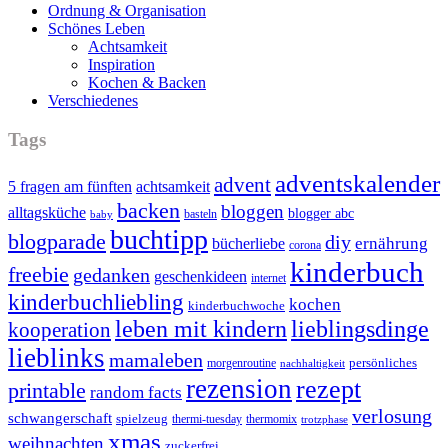
Ordnung & Organisation
Schönes Leben
Achtsamkeit
Inspiration
Kochen & Backen
Verschiedenes
Tags
adventskalender
advent
5 fragen am fünften
achtsamkeit
backen
bloggen
alltagsküche
blogger abc
basteln
baby
buchtipp
blogparade
diy
ernährung
bücherliebe
corona
kinderbuch
freebie
gedanken
geschenkideen
internet
kinderbuchliebling
kochen
kinderbuchwoche
leben mit kindern
lieblingsdinge
kooperation
lieblinks
mamaleben
persönliches
morgenroutine
nachhaltigkeit
rezension
rezept
printable
random facts
verlosung
schwangerschaft
spielzeug
thermi-tuesday
thermomix
trotzphase
xmas
weihnachten
zuckerfrei