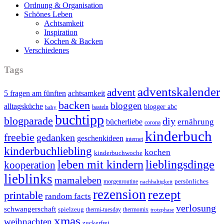
Ordnung & Organisation
Schönes Leben
Achtsamkeit
Inspiration
Kochen & Backen
Verschiedenes
Tags
adventskalender
advent
5 fragen am fünften
achtsamkeit
backen
bloggen
alltagsküche
blogger abc
basteln
baby
buchtipp
blogparade
diy
ernährung
bücherliebe
corona
kinderbuch
freebie
gedanken
geschenkideen
internet
kinderbuchliebling
kochen
kinderbuchwoche
leben mit kindern
lieblingsdinge
kooperation
lieblinks
mamaleben
persönliches
morgenroutine
nachhaltigkeit
rezension
rezept
printable
random facts
verlosung
schwangerschaft
spielzeug
thermi-tuesday
thermomix
trotzphase
xmas
weihnachten
zuckerfrei