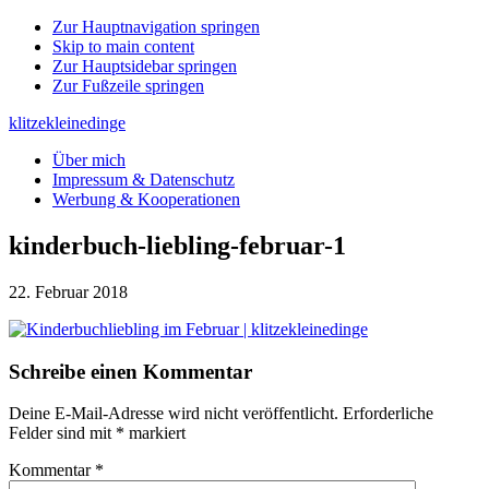
Zur Hauptnavigation springen
Skip to main content
Zur Hauptsidebar springen
Zur Fußzeile springen
klitzekleinedinge
Über mich
Impressum & Datenschutz
Werbung & Kooperationen
kinderbuch-liebling-februar-1
22. Februar 2018
Leser-
Schreibe einen Kommentar
Interaktionen
Deine E-Mail-Adresse wird nicht veröffentlicht.
Erforderliche
Felder sind mit
*
markiert
Kommentar
*