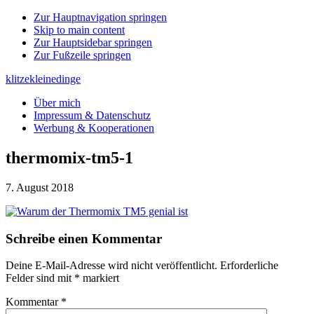
Zur Hauptnavigation springen
Skip to main content
Zur Hauptsidebar springen
Zur Fußzeile springen
klitzekleinedinge
Über mich
Impressum & Datenschutz
Werbung & Kooperationen
thermomix-tm5-1
7. August 2018
Leser-
Schreibe einen Kommentar
Interaktionen
Deine E-Mail-Adresse wird nicht veröffentlicht.
Erforderliche
Felder sind mit
*
markiert
Kommentar
*