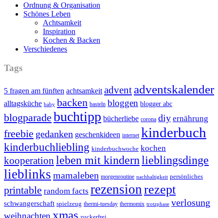
Ordnung & Organisation
Schönes Leben
Achtsamkeit
Inspiration
Kochen & Backen
Verschiedenes
Tags
adventskalender
advent
5 fragen am fünften
achtsamkeit
backen
bloggen
alltagsküche
blogger abc
basteln
baby
buchtipp
blogparade
diy
ernährung
bücherliebe
corona
kinderbuch
freebie
gedanken
geschenkideen
internet
kinderbuchliebling
kochen
kinderbuchwoche
leben mit kindern
lieblingsdinge
kooperation
lieblinks
mamaleben
persönliches
morgenroutine
nachhaltigkeit
rezension
rezept
printable
random facts
verlosung
schwangerschaft
spielzeug
thermi-tuesday
thermomix
trotzphase
xmas
weihnachten
zuckerfrei