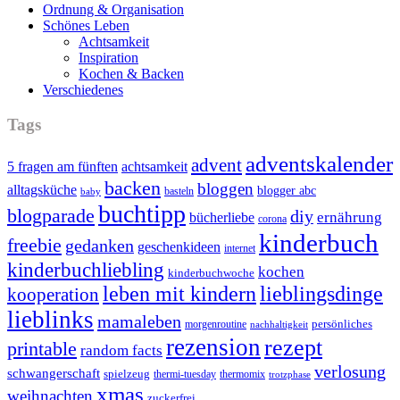
Ordnung & Organisation
Schönes Leben
Achtsamkeit
Inspiration
Kochen & Backen
Verschiedenes
Tags
adventskalender
advent
5 fragen am fünften
achtsamkeit
backen
bloggen
alltagsküche
blogger abc
basteln
baby
buchtipp
blogparade
diy
ernährung
bücherliebe
corona
kinderbuch
freebie
gedanken
geschenkideen
internet
kinderbuchliebling
kochen
kinderbuchwoche
leben mit kindern
lieblingsdinge
kooperation
lieblinks
mamaleben
persönliches
morgenroutine
nachhaltigkeit
rezension
rezept
printable
random facts
verlosung
schwangerschaft
spielzeug
thermi-tuesday
thermomix
trotzphase
xmas
weihnachten
zuckerfrei