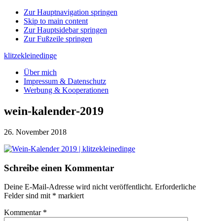
Zur Hauptnavigation springen
Skip to main content
Zur Hauptsidebar springen
Zur Fußzeile springen
klitzekleinedinge
Über mich
Impressum & Datenschutz
Werbung & Kooperationen
wein-kalender-2019
26. November 2018
Leser-
Schreibe einen Kommentar
Interaktionen
Deine E-Mail-Adresse wird nicht veröffentlicht.
Erforderliche
Felder sind mit
*
markiert
Kommentar
*