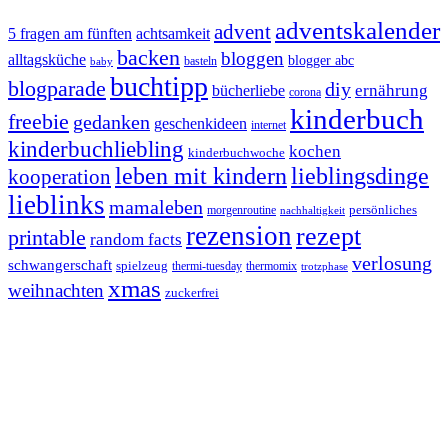
adventskalender
advent
5 fragen am fünften
achtsamkeit
backen
bloggen
alltagsküche
blogger abc
basteln
baby
buchtipp
blogparade
diy
ernährung
bücherliebe
corona
kinderbuch
freebie
gedanken
geschenkideen
internet
kinderbuchliebling
kochen
kinderbuchwoche
leben mit kindern
lieblingsdinge
kooperation
lieblinks
mamaleben
persönliches
morgenroutine
nachhaltigkeit
rezension
rezept
printable
random facts
verlosung
schwangerschaft
spielzeug
thermi-tuesday
thermomix
trotzphase
xmas
weihnachten
zuckerfrei