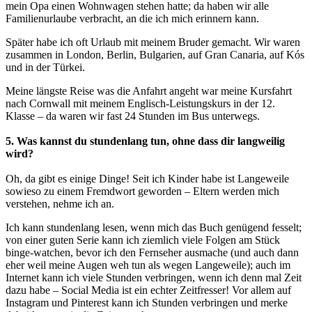
mein Opa einen Wohnwagen stehen hatte; da haben wir alle
Familienurlaube verbracht, an die ich mich erinnern kann.
Später habe ich oft Urlaub mit meinem Bruder gemacht. Wir waren
zusammen in London, Berlin, Bulgarien, auf Gran Canaria, auf Kós
und in der Türkei.
Meine längste Reise was die Anfahrt angeht war meine Kursfahrt
nach Cornwall mit meinem Englisch-Leistungskurs in der 12.
Klasse – da waren wir fast 24 Stunden im Bus unterwegs.
5. Was kannst du stundenlang tun, ohne dass dir langweilig
wird?
Oh, da gibt es einige Dinge! Seit ich Kinder habe ist Langeweile
sowieso zu einem Fremdwort geworden – Eltern werden mich
verstehen, nehme ich an.
Ich kann stundenlang lesen, wenn mich das Buch genügend fesselt;
von einer guten Serie kann ich ziemlich viele Folgen am Stück
binge-watchen, bevor ich den Fernseher ausmache (und auch dann
eher weil meine Augen weh tun als wegen Langeweile); auch im
Internet kann ich viele Stunden verbringen, wenn ich denn mal Zeit
dazu habe – Social Media ist ein echter Zeitfresser! Vor allem auf
Instagram und Pinterest kann ich Stunden verbringen und merke