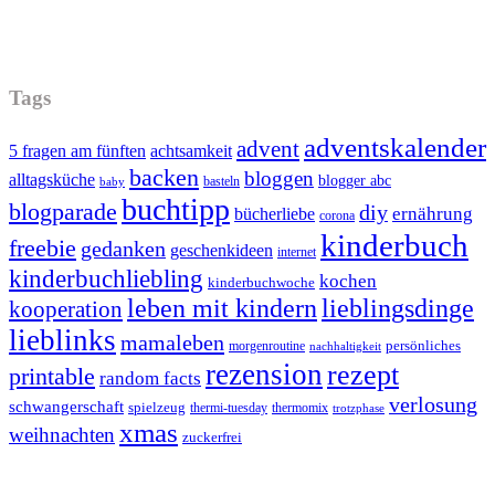
Tags
adventskalender
advent
5 fragen am fünften
achtsamkeit
backen
bloggen
alltagsküche
blogger abc
basteln
baby
buchtipp
blogparade
diy
ernährung
bücherliebe
corona
kinderbuch
freebie
gedanken
geschenkideen
internet
kinderbuchliebling
kochen
kinderbuchwoche
leben mit kindern
lieblingsdinge
kooperation
lieblinks
mamaleben
persönliches
morgenroutine
nachhaltigkeit
rezension
rezept
printable
random facts
verlosung
schwangerschaft
spielzeug
thermi-tuesday
thermomix
trotzphase
xmas
weihnachten
zuckerfrei