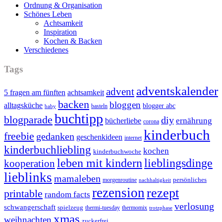
Ordnung & Organisation
Schönes Leben
Achtsamkeit
Inspiration
Kochen & Backen
Verschiedenes
Tags
adventskalender
advent
5 fragen am fünften
achtsamkeit
backen
bloggen
alltagsküche
blogger abc
basteln
baby
buchtipp
blogparade
diy
ernährung
bücherliebe
corona
kinderbuch
freebie
gedanken
geschenkideen
internet
kinderbuchliebling
kochen
kinderbuchwoche
leben mit kindern
lieblingsdinge
kooperation
lieblinks
mamaleben
persönliches
morgenroutine
nachhaltigkeit
rezension
rezept
printable
random facts
verlosung
schwangerschaft
spielzeug
thermi-tuesday
thermomix
trotzphase
xmas
weihnachten
zuckerfrei