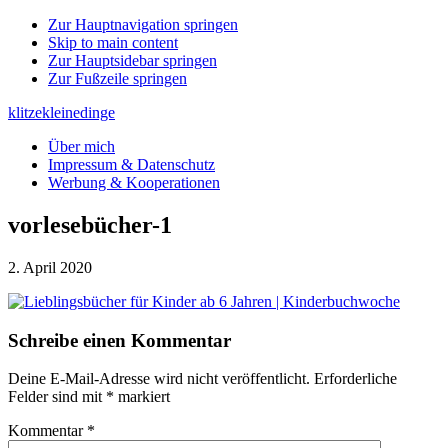
Zur Hauptnavigation springen
Skip to main content
Zur Hauptsidebar springen
Zur Fußzeile springen
klitzekleinedinge
Über mich
Impressum & Datenschutz
Werbung & Kooperationen
vorlesebücher-1
2. April 2020
Leser-
Schreibe einen Kommentar
Interaktionen
Deine E-Mail-Adresse wird nicht veröffentlicht.
Erforderliche
Felder sind mit
*
markiert
Kommentar
*