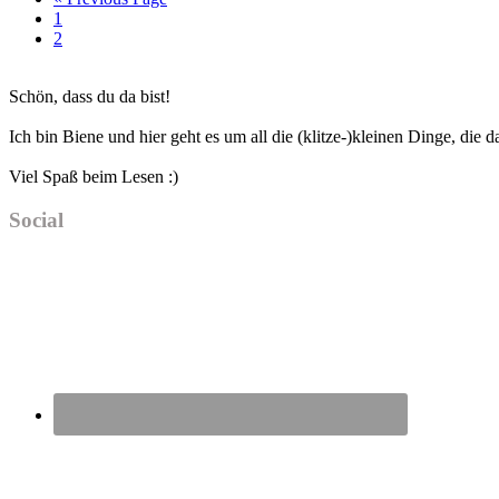
Seite
to
1
Seite
2
Haupt-
Schön, dass du da bist!
Sidebar
Ich bin Biene und hier geht es um all die (klitze-)kleinen Dinge, die
Viel Spaß beim Lesen :)
Social