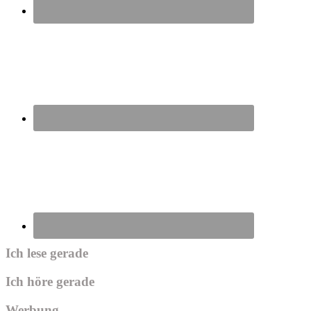
Ich lese gerade
Ich höre gerade
Werbung