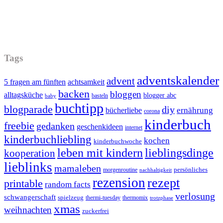
Tags
adventskalender
advent
5 fragen am fünften
achtsamkeit
backen
bloggen
alltagsküche
blogger abc
basteln
baby
buchtipp
blogparade
diy
ernährung
bücherliebe
corona
kinderbuch
freebie
gedanken
geschenkideen
internet
kinderbuchliebling
kochen
kinderbuchwoche
leben mit kindern
lieblingsdinge
kooperation
lieblinks
mamaleben
persönliches
morgenroutine
nachhaltigkeit
rezension
rezept
printable
random facts
verlosung
schwangerschaft
spielzeug
thermi-tuesday
thermomix
trotzphase
xmas
weihnachten
zuckerfrei