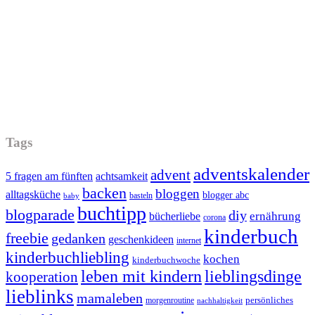
Tags
adventskalender
advent
5 fragen am fünften
achtsamkeit
backen
bloggen
alltagsküche
blogger abc
basteln
baby
buchtipp
blogparade
diy
ernährung
bücherliebe
corona
kinderbuch
freebie
gedanken
geschenkideen
internet
kinderbuchliebling
kochen
kinderbuchwoche
leben mit kindern
lieblingsdinge
kooperation
lieblinks
mamaleben
persönliches
morgenroutine
nachhaltigkeit