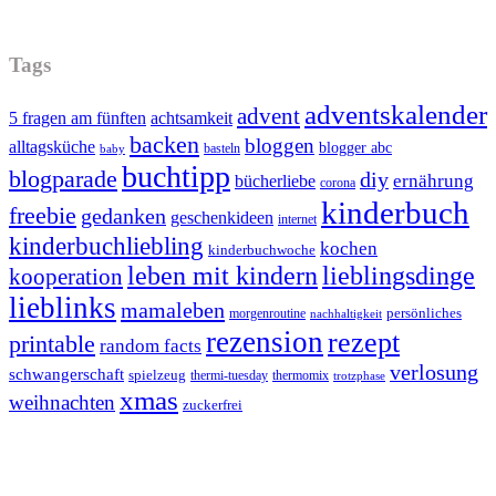
Tags
adventskalender
advent
5 fragen am fünften
achtsamkeit
backen
bloggen
alltagsküche
blogger abc
basteln
baby
buchtipp
blogparade
diy
ernährung
bücherliebe
corona
kinderbuch
freebie
gedanken
geschenkideen
internet
kinderbuchliebling
kochen
kinderbuchwoche
leben mit kindern
lieblingsdinge
kooperation
lieblinks
mamaleben
persönliches
morgenroutine
nachhaltigkeit
rezension
rezept
printable
random facts
verlosung
schwangerschaft
spielzeug
thermi-tuesday
thermomix
trotzphase
xmas
weihnachten
zuckerfrei