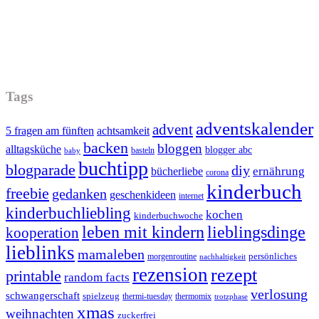
Tags
adventskalender
advent
5 fragen am fünften
achtsamkeit
backen
bloggen
alltagsküche
blogger abc
basteln
baby
buchtipp
blogparade
diy
ernährung
bücherliebe
corona
kinderbuch
freebie
gedanken
geschenkideen
internet
kinderbuchliebling
kochen
kinderbuchwoche
leben mit kindern
lieblingsdinge
kooperation
lieblinks
mamaleben
persönliches
morgenroutine
nachhaltigkeit
rezension
rezept
printable
random facts
verlosung
schwangerschaft
spielzeug
thermi-tuesday
thermomix
trotzphase
xmas
weihnachten
zuckerfrei