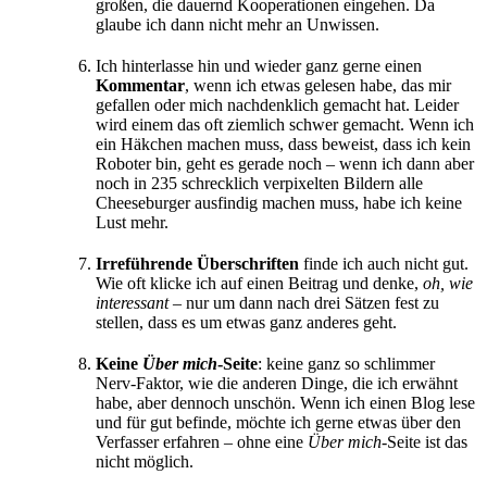
großen, die dauernd Kooperationen eingehen. Da
glaube ich dann nicht mehr an Unwissen.
Ich hinterlasse hin und wieder ganz gerne einen
Kommentar
, wenn ich etwas gelesen habe, das mir
gefallen oder mich nachdenklich gemacht hat. Leider
wird einem das oft ziemlich schwer gemacht. Wenn ich
ein Häkchen machen muss, dass beweist, dass ich kein
Roboter bin, geht es gerade noch – wenn ich dann aber
noch in 235 schrecklich verpixelten Bildern alle
Cheeseburger ausfindig machen muss, habe ich keine
Lust mehr.
Irreführende Überschriften
finde ich auch nicht gut.
Wie oft klicke ich auf einen Beitrag und denke,
oh, wie
interessant
– nur um dann nach drei Sätzen fest zu
stellen, dass es um etwas ganz anderes geht.
Keine
Über mich
-Seite
: keine ganz so schlimmer
Nerv-Faktor, wie die anderen Dinge, die ich erwähnt
habe, aber dennoch unschön. Wenn ich einen Blog lese
und für gut befinde, möchte ich gerne etwas über den
Verfasser erfahren – ohne eine
Über mich
-Seite ist das
nicht möglich.