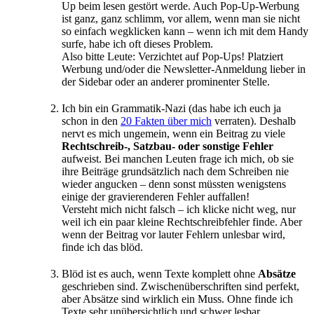
Up beim lesen gestört werde. Auch Pop-Up-Werbung
ist ganz, ganz schlimm, vor allem, wenn man sie nicht
so einfach wegklicken kann – wenn ich mit dem Handy
surfe, habe ich oft dieses Problem.
Also bitte Leute: Verzichtet auf Pop-Ups! Platziert
Werbung und/oder die Newsletter-Anmeldung lieber in
der Sidebar oder an anderer prominenter Stelle.
Ich bin ein Grammatik-Nazi (das habe ich euch ja
schon in den
20 Fakten über mich
verraten). Deshalb
nervt es mich ungemein, wenn ein Beitrag zu viele
Rechtschreib-, Satzbau- oder sonstige Fehler
aufweist. Bei manchen Leuten frage ich mich, ob sie
ihre Beiträge grundsätzlich nach dem Schreiben nie
wieder angucken – denn sonst müssten wenigstens
einige der gravierenderen Fehler auffallen!
Versteht mich nicht falsch – ich klicke nicht weg, nur
weil ich ein paar kleine Rechtschreibfehler finde. Aber
wenn der Beitrag vor lauter Fehlern unlesbar wird,
finde ich das blöd.
Blöd ist es auch, wenn Texte komplett ohne
Absätze
geschrieben sind. Zwischenüberschriften sind perfekt,
aber Absätze sind wirklich ein Muss. Ohne finde ich
Texte sehr unübersichtlich und schwer lesbar.