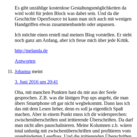
Es gibt unzählige kostenlose Gestaltungsmöglichkeiten da
wird wohl für jeden Block was dabei sein. Und da die
Geschichte OpenSource ist kann man sich auch mit wenigen
Handgriffen etwas zusammenbasteln oder anpassen.
Ich möchte einen erstell mal meinen Blog vorstellen. Er steht
noch ganz am Anfang, aber ich freue mich über jede Kritik.
http://melanda.de
Antworten
Johanna
meint
3. Juni 2016 um 20:41
Oha, mit manchen Punkten hast du mir aus der Seele
gesprochen. Z.B. was die lästigen Pop ups angeht, die man
übers Smartphone oft gar nicht wegbekommt. Dann lass ich
das mit dem Lesen lieber, denn es soll ja eigentlich Spaß
machen. Aber in einem Punkt muss ich dir widersprechen:
zwischenüberschriften und irritierende Überschriften. Da darf
man nicht alles pauschalisieren. Meine Kolumnen z.b. wären
total unlustig mit zwischenüberschriften und profitieren vom
ungehinderten Lesefluss. Und die irritierenden Überschriften