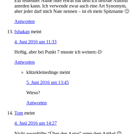
Ein fehlender Name oder etwas mit dem ich den/die Autorin
anreden kann. Ich verwende zwar auch eine Art Synomym,
aber jeder darf mich Nate nennen – ist eh mein Spitzname 🙂
Antworten
fxhakan
meint
4. Juni 2016 um 11:33
Heftig, aber bei Punkt 7 musste ich weinen:-D
Antworten
klitzekleinedinge
meint
5. Juni 2016 um 13:45
Wieso?
Antworten
Tom
meint
4. Juni 2016 um 14:27
Nicht ausgefüllte “Über den Autor” unter dem Artikel 😉