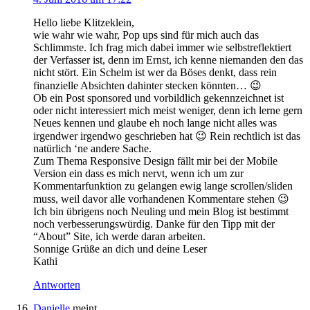
Hello liebe Klitzeklein,
wie wahr wie wahr, Pop ups sind für mich auch das
Schlimmste. Ich frag mich dabei immer wie selbstreflektiert
der Verfasser ist, denn im Ernst, ich kenne niemanden den das
nicht stört. Ein Schelm ist wer da Böses denkt, dass rein
finanzielle Absichten dahinter stecken könnten… 😉
Ob ein Post sponsored und vorbildlich gekennzeichnet ist
oder nicht interessiert mich meist weniger, denn ich lerne gern
Neues kennen und glaube eh noch lange nicht alles was
irgendwer irgendwo geschrieben hat 😉 Rein rechtlich ist das
natürlich ‘ne andere Sache.
Zum Thema Responsive Design fällt mir bei der Mobile
Version ein dass es mich nervt, wenn ich um zur
Kommentarfunktion zu gelangen ewig lange scrollen/sliden
muss, weil davor alle vorhandenen Kommentare stehen 😉
Ich bin übrigens noch Neuling und mein Blog ist bestimmt
noch verbesserungswürdig. Danke für den Tipp mit der
“About” Site, ich werde daran arbeiten.
Sonnige Grüße an dich und deine Leser
Kathi
Antworten
Danielle
meint