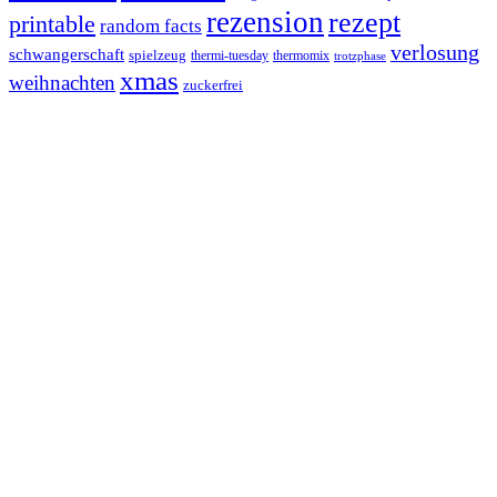
rezension
rezept
printable
random facts
verlosung
schwangerschaft
spielzeug
thermi-tuesday
thermomix
trotzphase
xmas
weihnachten
zuckerfrei
Footer