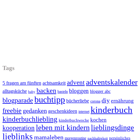
Tags
adventskalender
advent
5 fragen am fünften
achtsamkeit
backen
bloggen
alltagsküche
blogger abc
basteln
baby
buchtipp
blogparade
diy
ernährung
bücherliebe
corona
kinderbuch
freebie
gedanken
geschenkideen
internet
kinderbuchliebling
kochen
kinderbuchwoche
leben mit kindern
lieblingsdinge
kooperation
lieblinks
mamaleben
persönliches
morgenroutine
nachhaltigkeit