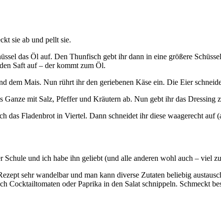
kt sie ab und pellt sie.
hüssel das Öl auf. Den Thunfisch gebt ihr dann in eine größere Schüssel
r den Saft auf – der kommt zum Öl.
d dem Mais. Nun rührt ihr den geriebenen Käse ein. Die Eier schneidet 
Ganze mit Salz, Pfeffer und Kräutern ab. Nun gebt ihr das Dressing zu
 das Fladenbrot in Viertel. Dann schneidet ihr diese waagerecht auf (a
 Schule und ich habe ihn geliebt (und alle anderen wohl auch – viel z
das Rezept sehr wandelbar und man kann diverse Zutaten beliebig austau
 Cocktailtomaten oder Paprika in den Salat schnippeln. Schmeckt bes