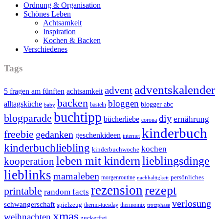
Ordnung & Organisation
Schönes Leben
Achtsamkeit
Inspiration
Kochen & Backen
Verschiedenes
Tags
adventskalender
advent
5 fragen am fünften
achtsamkeit
backen
bloggen
alltagsküche
blogger abc
basteln
baby
buchtipp
blogparade
diy
ernährung
bücherliebe
corona
kinderbuch
freebie
gedanken
geschenkideen
internet
kinderbuchliebling
kochen
kinderbuchwoche
leben mit kindern
lieblingsdinge
kooperation
lieblinks
mamaleben
persönliches
morgenroutine
nachhaltigkeit
rezension
rezept
printable
random facts
verlosung
schwangerschaft
spielzeug
thermi-tuesday
thermomix
trotzphase
xmas
weihnachten
zuckerfrei