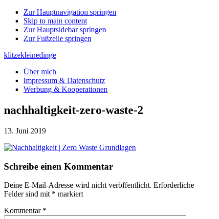
Zur Hauptnavigation springen
Skip to main content
Zur Hauptsidebar springen
Zur Fußzeile springen
klitzekleinedinge
Über mich
Impressum & Datenschutz
Werbung & Kooperationen
nachhaltigkeit-zero-waste-2
13. Juni 2019
Leser-
Schreibe einen Kommentar
Interaktionen
Deine E-Mail-Adresse wird nicht veröffentlicht.
Erforderliche
Felder sind mit
*
markiert
Kommentar
*