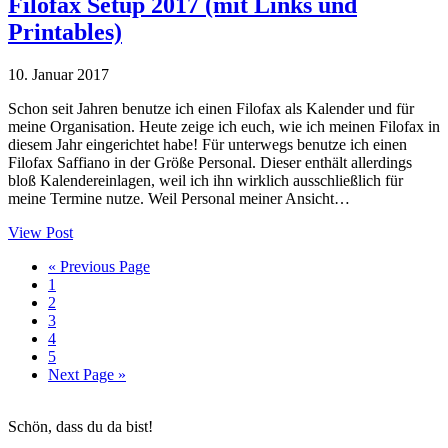
Filofax Setup 2017 (mit Links und
Printables)
10. Januar 2017
Schon seit Jahren benutze ich einen Filofax als Kalender und für
meine Organisation. Heute zeige ich euch, wie ich meinen Filofax in
diesem Jahr eingerichtet habe! Für unterwegs benutze ich einen
Filofax Saffiano in der Größe Personal. Dieser enthält allerdings
bloß Kalendereinlagen, weil ich ihn wirklich ausschließlich für
meine Termine nutze. Weil Personal meiner Ansicht…
View Post
Go
«
Previous Page
Seite
to
1
Seite
2
Seite
3
Seite
4
Seite
5
Go
Next Page »
to
Haupt-
Schön, dass du da bist!
Sidebar