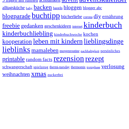
5 fragen am fünften
achtsamkeit
backen
bloggen
alltagsküche
blogger abc
basteln
baby
buchtipp
blogparade
diy
ernährung
bücherliebe
corona
kinderbuch
freebie
gedanken
geschenkideen
internet
kinderbuchliebling
kochen
kinderbuchwoche
leben mit kindern
lieblingsdinge
kooperation
lieblinks
mamaleben
persönliches
morgenroutine
nachhaltigkeit
rezension
rezept
printable
random facts
verlosung
schwangerschaft
spielzeug
thermi-tuesday
thermomix
trotzphase
xmas
weihnachten
zuckerfrei