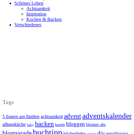
Schönes Leben
Achtsamkeit
Inspiration
Kochen & Backen
Verschiedenes
Tags
adventskalender
advent
5 fragen am fünften
achtsamkeit
backen
bloggen
alltagsküche
blogger abc
basteln
baby
buchtipp
blogparade
diy
ernährung
bücherliebe
corona