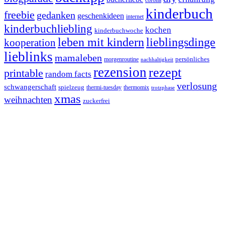
kinderbuch
freebie
gedanken
geschenkideen
internet
kinderbuchliebling
kochen
kinderbuchwoche
leben mit kindern
lieblingsdinge
kooperation
lieblinks
mamaleben
persönliches
morgenroutine
nachhaltigkeit
rezension
rezept
printable
random facts
verlosung
schwangerschaft
spielzeug
thermi-tuesday
thermomix
trotzphase
xmas
weihnachten
zuckerfrei
Footer