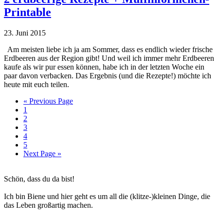
Printable
23. Juni 2015
Am meisten liebe ich ja am Sommer, dass es endlich wieder frische
Erdbeeren aus der Region gibt! Und weil ich immer mehr Erdbeeren
kaufe als wir pur essen können, habe ich in der letzten Woche ein
paar davon verbacken. Das Ergebnis (und die Rezepte!) möchte ich
heute mit euch teilen.
Go
«
Previous Page
Seite
to
1
Seite
2
Seite
3
Seite
4
Seite
5
Go
Next Page »
to
Haupt-
Schön, dass du da bist!
Sidebar
Ich bin Biene und hier geht es um all die (klitze-)kleinen Dinge, die
das Leben großartig machen.