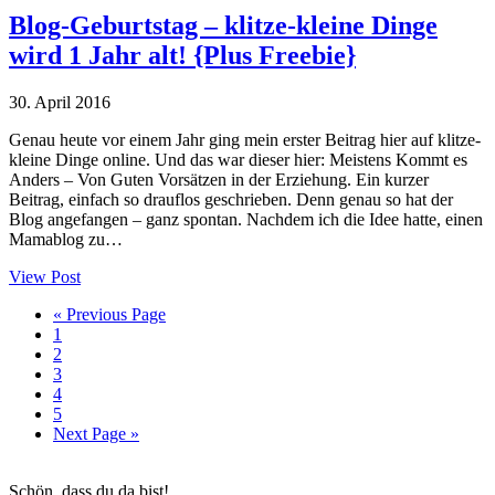
Blog-Geburtstag – klitze-kleine Dinge
wird 1 Jahr alt! {Plus Freebie}
30. April 2016
Genau heute vor einem Jahr ging mein erster Beitrag hier auf klitze-
kleine Dinge online. Und das war dieser hier: Meistens Kommt es
Anders – Von Guten Vorsätzen in der Erziehung. Ein kurzer
Beitrag, einfach so drauflos geschrieben. Denn genau so hat der
Blog angefangen – ganz spontan. Nachdem ich die Idee hatte, einen
Mamablog zu…
View Post
Go
«
Previous Page
Seite
to
1
Seite
2
Seite
3
Seite
4
Seite
5
Go
Next Page »
to
Haupt-
Schön, dass du da bist!