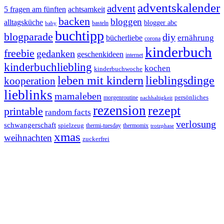
adventskalender
advent
5 fragen am fünften
achtsamkeit
backen
bloggen
alltagsküche
blogger abc
basteln
baby
buchtipp
blogparade
diy
ernährung
bücherliebe
corona
kinderbuch
freebie
gedanken
geschenkideen
internet
kinderbuchliebling
kochen
kinderbuchwoche
leben mit kindern
lieblingsdinge
kooperation
lieblinks
mamaleben
persönliches
morgenroutine
nachhaltigkeit
rezension
rezept
printable
random facts
verlosung
schwangerschaft
spielzeug
thermi-tuesday
thermomix
trotzphase
xmas
weihnachten
zuckerfrei