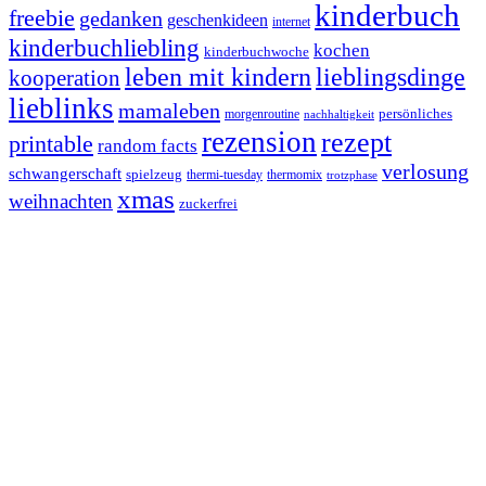
kinderbuch
freebie
gedanken
geschenkideen
internet
kinderbuchliebling
kochen
kinderbuchwoche
leben mit kindern
lieblingsdinge
kooperation
lieblinks
mamaleben
persönliches
morgenroutine
nachhaltigkeit
rezension
rezept
printable
random facts
verlosung
schwangerschaft
spielzeug
thermi-tuesday
thermomix
trotzphase
xmas
weihnachten
zuckerfrei
Footer