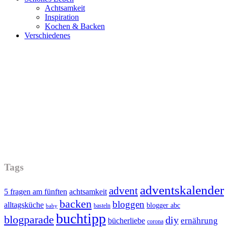
Achtsamkeit
Inspiration
Kochen & Backen
Verschiedenes
Tags
adventskalender
advent
5 fragen am fünften
achtsamkeit
backen
bloggen
alltagsküche
blogger abc
basteln
baby
buchtipp
blogparade
diy
ernährung
bücherliebe
corona