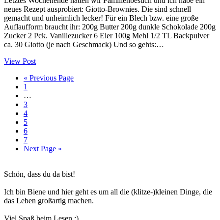
Letztes Wochenende hatten wir Familienbesuch und ich habe ein
neues Rezept ausprobiert: Giotto-Brownies. Die sind schnell
gemacht und unheimlich lecker! Für ein Blech bzw. eine große
Auflaufform braucht ihr: 200g Butter 200g dunkle Schokolade 200g
Zucker 2 Pck. Vanillezucker 6 Eier 100g Mehl 1/2 TL Backpulver
ca. 30 Giotto (je nach Geschmack) Und so gehts:…
View Post
Go
«
Previous Page
Seite
to
1
Interim
…
pages
Seite
3
omitted
Seite
4
Seite
5
Seite
6
Seite
7
Go
Next Page »
to
Haupt-
Schön, dass du da bist!
Sidebar
Ich bin Biene und hier geht es um all die (klitze-)kleinen Dinge, die
das Leben großartig machen.
Viel Spaß beim Lesen :)